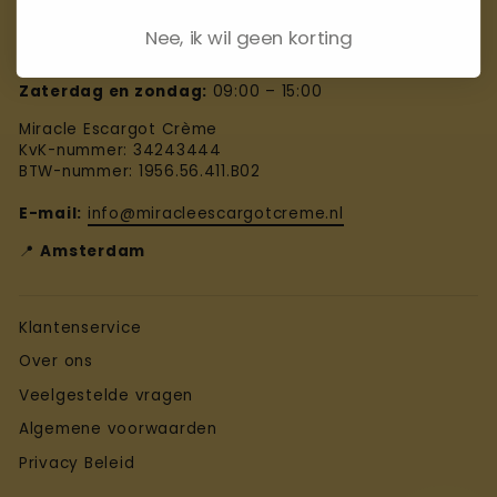
mail of chat, we helpen je graag!
Nee, ik wil geen korting
Maandag – vrijdag:
09:00 – 18:00
Zaterdag en zondag:
09:00 – 15:00
Miracle Escargot Crème
KvK-nummer: 34243444
BTW-nummer: 1956.56.411.B02
E-mail:
info@miracleescargotcreme.nl
📍
Amsterdam
Klantenservice
Over ons
Veelgestelde vragen
Algemene voorwaarden
Privacy Beleid