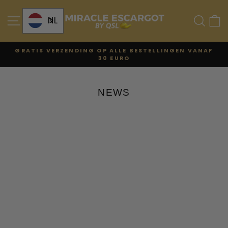
Ga
naar
SITENAVIGATIE
ZO
NL
de
inhoud
GRATIS VERZENDING OP ALLE BESTELLINGEN VANAF
30 EURO
Diavoorstelling
pauzeren
NEWS