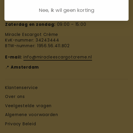
mail of chat, we helpen je graag!
Nee, ik wil geen korting
Maandag – vrijdag:
09:00 – 18:00
Zaterdag en zondag:
09:00 – 15:00
Miracle Escargot Crème
KvK-nummer: 34243444
BTW-nummer: 1956.56.411.B02
E-mail:
info@miracleescargotcreme.nl
📍
Amsterdam
Klantenservice
Over ons
Veelgestelde vragen
Algemene voorwaarden
Privacy Beleid