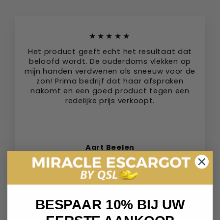
★★★★★
Het product geeft echt het resultaat dat
beloofd wordt. De ouderdoms vlekken op
mijn handen verdwenen als sneeuw voor de
zon! Prima bedrijf dat haar afspraken
nakomt en een goed product tegen een
redelijke prijs verkoopt.
Aart Beelen
Tilburg, Nederland
BESPAAR 10% BIJ UW