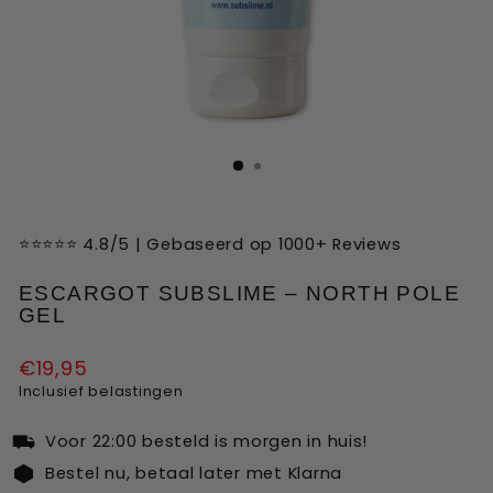
Liquid error (snippets/image-element line 113):
invalid url input
⭐⭐⭐⭐⭐ 4.8/5 | Gebaseerd op 1000+ Reviews
ESCARGOT SUBSLIME – NORTH POLE
GEL
Normale
€19,95
prijs
Inclusief belastingen
Voor 22:00 besteld is morgen in huis!
Bestel nu, betaal later met Klarna