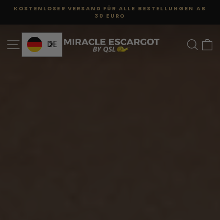
Zum
KOSTENLOSER VERSAND FÜR ALLE BESTELLUNGEN AB
Inhalt
30 EURO
Diashow
anhalten
MIRACLE
SEITENÜBERSICHT
SU
DE
ESCARGOT
VON
QSL