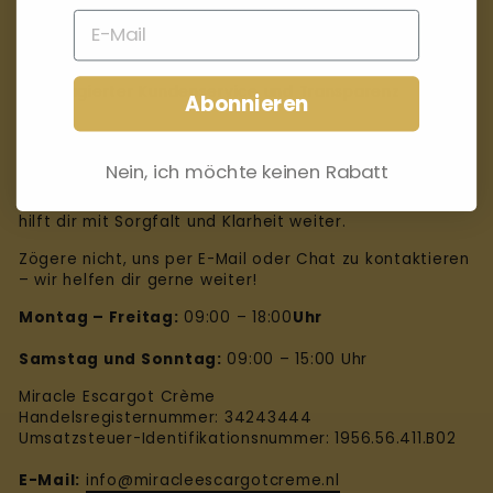
✨ Natürliche Hautpflege mit Schneckenschleim
✨ Sorgfältig ausgewählte Inhaltsstoffe
✨ Engagierter Kundenservice und Transparenz
Abonnieren
Hast du eine Frage?
Nein, ich möchte keinen Rabatt
Unser Kundenservice steht dir gerne zur Verfügung und
hilft dir mit Sorgfalt und Klarheit weiter.
Zögere nicht, uns per E-Mail oder Chat zu kontaktieren
– wir helfen dir gerne weiter!
Montag – Freitag:
09:00 – 18:00
Uhr
Samstag und Sonntag:
09:00 – 15:00 Uhr
Miracle Escargot Crème
Handelsregisternummer: 34243444
Umsatzsteuer-Identifikationsnummer: 1956.56.411.B02
E-Mail:
info@miracleescargotcreme.nl