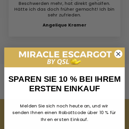
Beschwerden mehr, hat direkt geholfen.
Hätte ich das doch früher gemacht! Ich bin
sehr zufrieden.
Angelique Kramer
SPAREN SIE 10 % BEI IHREM
Bezahle sicher mit
ERSTEN EINKAUF
Melden Sie sich noch heute an, und wir
Unser Versprechen
senden Ihnen einen Rabattcode über 10 % für
Wir bei Miracle Escargot Crème glauben an natürliche
Ihren ersten Einkauf.
Schönheit, wirksame Pflege und sichtbare Ergebnisse.