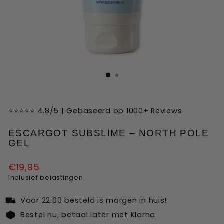
Liquid error (snippets/image-element line 113):
invalid url input
⭐⭐⭐⭐⭐ 4.8/5 | Gebaseerd op 1000+ Reviews
ESCARGOT SUBSLIME – NORTH POLE
GEL
Normale
€19,95
prijs
Inclusief belastingen
Voor 22:00 besteld is morgen in huis!
Bestel nu, betaal later met Klarna