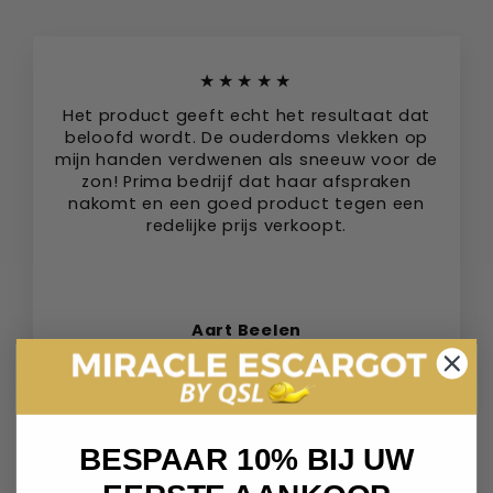
★★★★★
Het product geeft echt het resultaat dat
beloofd wordt. De ouderdoms vlekken op
mijn handen verdwenen als sneeuw voor de
zon! Prima bedrijf dat haar afspraken
nakomt en een goed product tegen een
redelijke prijs verkoopt.
Aart Beelen
Tilburg, Nederland
BESPAAR 10% BIJ UW