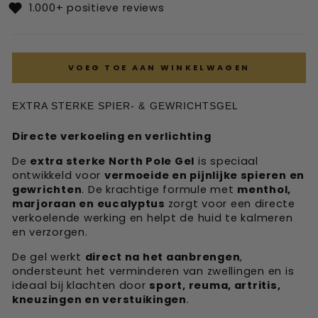
1.000+ positieve reviews
VOEG TOE AAN WINKELWAGEN
EXTRA STERKE SPIER- & GEWRICHTSGEL
Directe verkoeling en verlichting
De
extra sterke North Pole Gel
is speciaal
ontwikkeld voor
vermoeide en pijnlijke spieren en
gewrichten
. De krachtige formule met
menthol,
marjoraan en eucalyptus
zorgt voor een directe
verkoelende werking en helpt de huid te kalmeren
en verzorgen.
De gel werkt
direct na het aanbrengen
,
ondersteunt het verminderen van zwellingen en is
ideaal bij klachten door
sport, reuma, artritis,
kneuzingen en verstuikingen
.