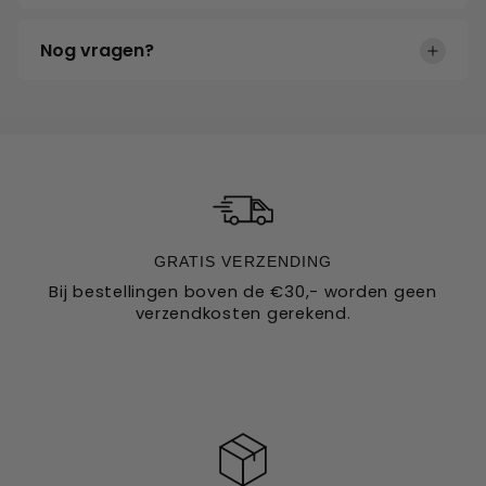
originele verpakking zit
Ja, wij verzenden wereldwijd
Nog vragen?
Neem gerust contact op met onze klantenservice voor al
uw vragen
GRATIS VERZENDING
Bij bestellingen boven de €30,- worden geen
verzendkosten gerekend.