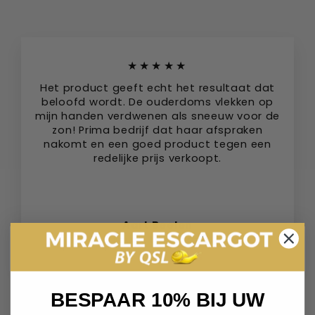
★★★★★
Het product geeft echt het resultaat dat
beloofd wordt. De ouderdoms vlekken op
mijn handen verdwenen als sneeuw voor de
zon! Prima bedrijf dat haar afspraken
nakomt en een goed product tegen een
redelijke prijs verkoopt.
Aart Beelen
Tilburg, Nederland
BESPAAR 10% BIJ UW