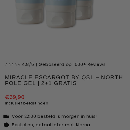
Liquid error (snippets/image-element line 113):
invalid url input
⭐⭐⭐⭐⭐ 4.8/5 | Gebaseerd op 1000+ Reviews
MIRACLE ESCARGOT BY QSL – NORTH
POLE GEL | 2+1 GRATIS
Normale
€39,90
prijs
Inclusief belastingen
Voor 22:00 besteld is morgen in huis!
Bestel nu, betaal later met Klarna